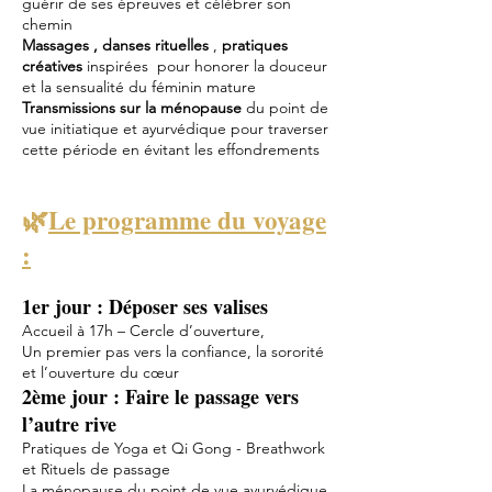
guérir de ses épreuves et célébrer son
chemin
Massages , danses rituelles
,
pratiques
créatives
inspirées pour honorer la douceur
et la sensualité du féminin mature
Transmissions sur la ménopause
du point de
vue initiatique et ayurvédique pour traverser
cette période en évitant les effondrements
🌿
Le programme du voyage
:
1er jour : Déposer ses valises
Accueil à 17h – Cercle d’ouverture,
Un premier pas vers la confiance, la sororité
et l’ouverture du cœur
2ème jour : Faire le passage vers
l’autre rive
Pratiques de Yoga et Qi Gong - Breathwork
et Rituels de passage
La ménopause du point de vue ayurvédique