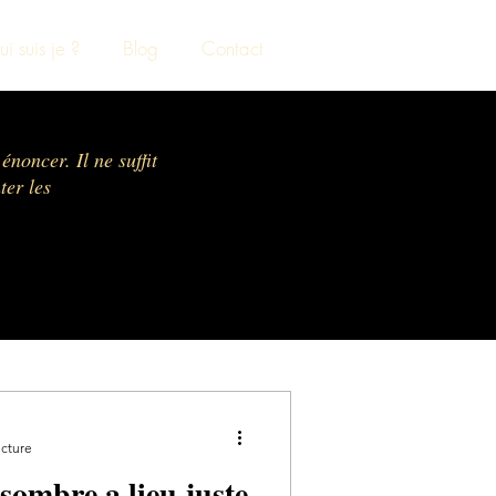
i suis je ?
Blog
Contact
énoncer. Il ne suffit
ter les
ecture
 sombre a lieu juste