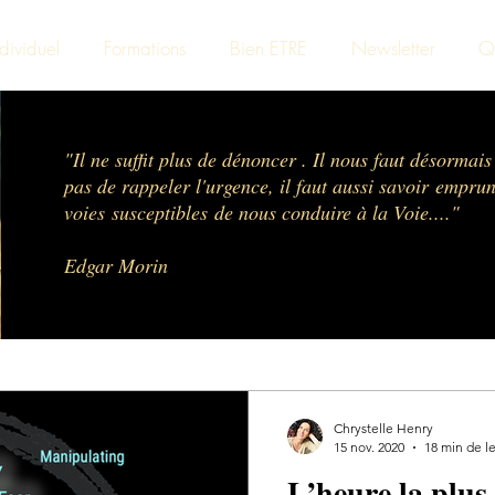
ividuel
Formations
Bien ETRE
Newsletter
Qu
"Il ne suffit plus de dénoncer . Il nous faut désormais 
pas de rappeler l'urgence, il faut aussi savoir emprun
voies susceptibles de nous conduire à la Voie...."
Edgar Morin
Chrystelle Henry
15 nov. 2020
18 min de l
L’heure la plus