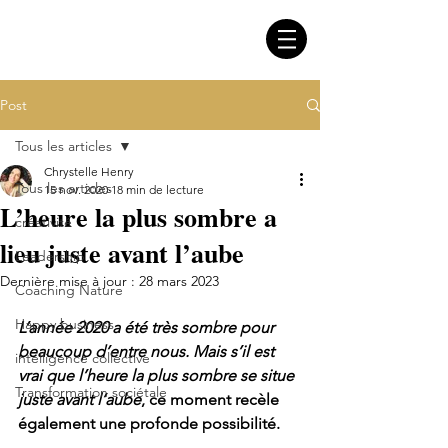
Post
Tous les articles
Chrystelle Henry
Tous les articles
15 nov. 2020
18 min de lecture
L’heure la plus sombre a
créativité
lieu juste avant l’aube
Leadership
Dernière mise à jour :
28 mars 2023
Coaching Nature
Happy business
L’année 2020 a été très sombre pour 
beaucoup d’entre nous. Mais s’il est 
intelligence collective
vrai que l’heure la plus sombre se situe 
Transformation sociétale
juste avant l’aube
, ce moment recèle 
également une profonde possibilité. 